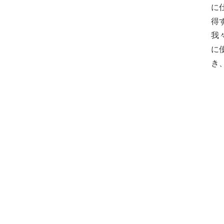
に
得
我
に
き