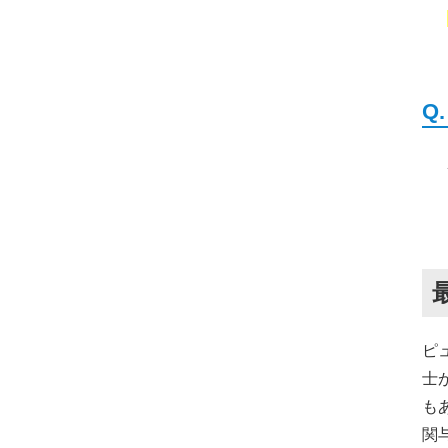
ピ
士
も
関